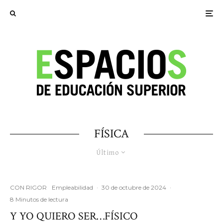
FÍSICA
Último
CON RIGOR
Empleabilidad
·
30 de octubre de 2024
·
8 Minutos de lectura
Y YO QUIERO SER…FÍSICO