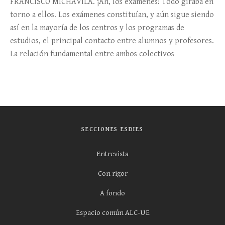
FRANCISCO MICHAVILA. ¡Ah, los exámenes! Todo giraba en
torno a ellos. Los exámenes constituían, y aún sigue siendo
así en la mayoría de los centros y los programas de
estudios, el principal contacto entre alumnos y profesores.
La relación fundamental entre ambos colectivos
SECCIONES ESDIES
Entrevista
Con rigor
A fondo
Espacio común ALC-UE