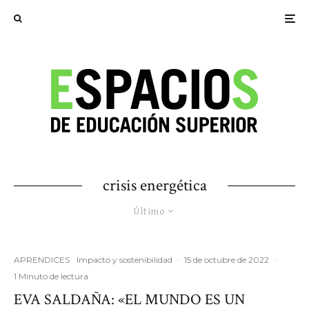
crisis energética
Último
APRENDICES
Impacto y sostenibilidad
·
15 de octubre de 2022
·
1 Minuto de lectura
EVA SALDAÑA: «EL MUNDO ES UN