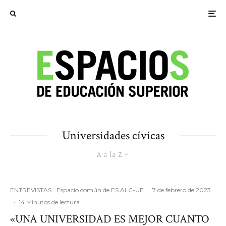
Universidades cívicas
A a la Z
ENTREVISTAS
Espacio común de ES ALC-UE
·
7 de febrero de 2023
·
14 Minutos de lectura
«UNA UNIVERSIDAD ES MEJOR CUANTO