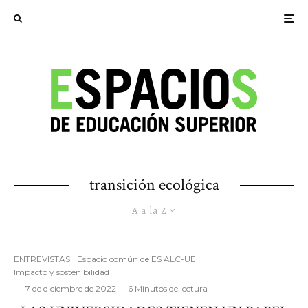
transición ecológica
A a la Z
ENTREVISTAS
Espacio común de ES ALC-UE
Impacto y sostenibilidad
·
7 de diciembre de 2022
·
6 Minutos de lectura