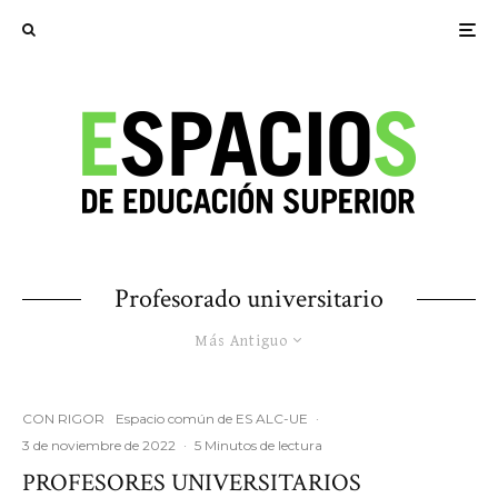
Profesorado universitario
Más Antiguo
CON RIGOR
Espacio común de ES ALC-UE
·
3 de noviembre de 2022
·
5 Minutos de lectura
PROFESORES UNIVERSITARIOS