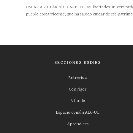
ÓSCAR AGUILAR BULGARELLI Las libertades universitarias
pueblo costarricense, que ha sabido cuidar de ese patrim
SECCIONES ESDIES
Entrevista
Con rigor
A fondo
Espacio común ALC-UE
Aprendices