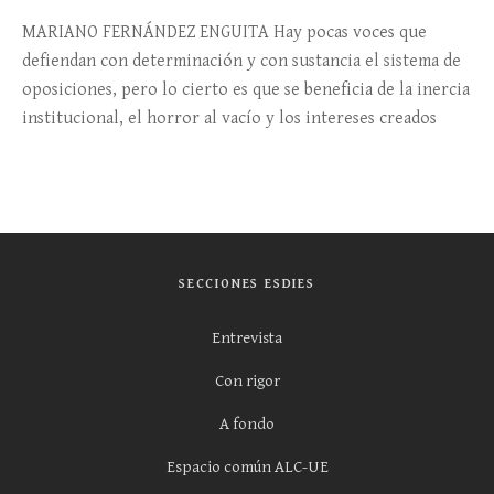
MARIANO FERNÁNDEZ ENGUITA Hay pocas voces que
defiendan con determinación y con sustancia el sistema de
oposiciones, pero lo cierto es que se beneficia de la inercia
institucional, el horror al vacío y los intereses creados
SECCIONES ESDIES
Entrevista
Con rigor
A fondo
Espacio común ALC-UE