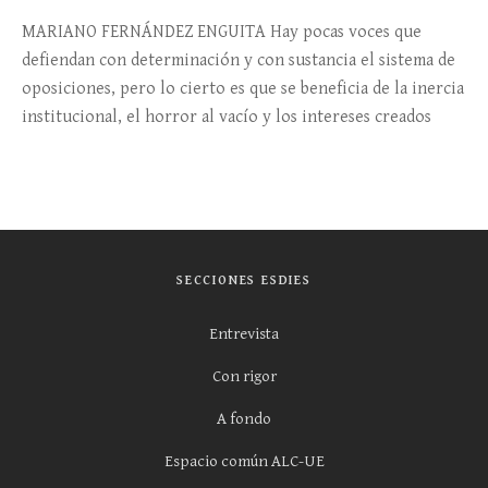
MARIANO FERNÁNDEZ ENGUITA Hay pocas voces que
defiendan con determinación y con sustancia el sistema de
oposiciones, pero lo cierto es que se beneficia de la inercia
institucional, el horror al vacío y los intereses creados
SECCIONES ESDIES
Entrevista
Con rigor
A fondo
Espacio común ALC-UE