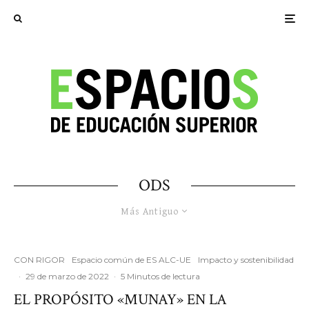
ODS
Más Antiguo
CON RIGOR
Espacio común de ES ALC-UE
Impacto y sostenibilidad
·
29 de marzo de 2022
·
5 Minutos de lectura
EL PROPÓSITO «MUNAY» EN LA