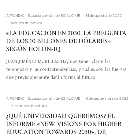
A FONDO
Espacio común de ES ALC-UE
·
31 de agosto de 2022
·
11 Minutos de lectura
«LA EDUCACIÓN EN 2030. LA PREGUNTA
DE LOS 10 BILLONES DE DÓLARES»
SEGÚN HOLON-IQ
JUAN JIMÉNEZ MORILLAS Hay que tener claras las
tendencias y las contratendencias, y cuáles son las fuerzas
que previsiblemente darán forma al futuro
A FONDO
Espacio común de ES ALC-UE
·
6 de septiembre de 2022
·
7 Minutos de lectura
¿QUÉ UNIVERSIDAD QUEREMOS? EL
INFORME «NEW VISIONS FOR HIGHER
EDUCATION TOWARDS 2030», DE