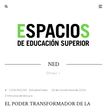
NED
Último
#
CON RIGOR
Estudiantado
·
25 de noviembre de 2024
·
3 Minutos de lectura
EL PODER TRANSFORMADOR DE LA