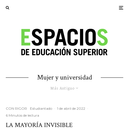
Mujer y universidad
Más Antiguo
CON RIGOR
Estudiantado
·
1 de abril de 2022
·
6 Minutos de lectura
LA MAYORÍA INVISIBLE