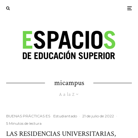
micampus
A a la Z
BUENAS PRÁCTICAS ES
Estudiantado
·
21 de julio de 2022
·
5 Minutos de lectura
LAS RESIDENCIAS UNIVERSITARIAS,