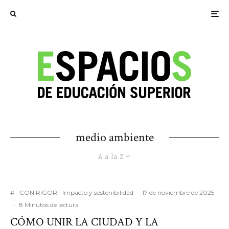
medio ambiente
A a la Z
#
CON RIGOR
Impacto y sostenibilidad
·
17 de noviembre de 2025
·
8 Minutos de lectura
CÓMO UNIR LA CIUDAD Y LA