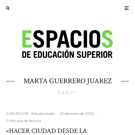
MARTA GUERRERO JUAREZ
A a la Z
CON RIGOR
Estudiantado
·
22 de enero de 2024
·
7 Minutos de lectura
«HACER CIUDAD DESDE LA