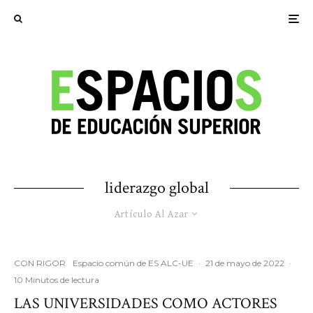
liderazgo global
Artículo Al Azar
CON RIGOR
Espacio común de ES ALC-UE
·
21 de mayo de 2022
·
10 Minutos de lectura
LAS UNIVERSIDADES COMO ACTORES