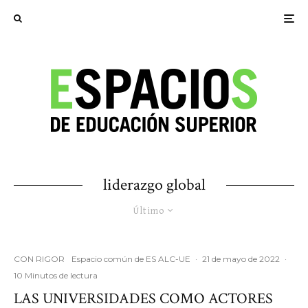
liderazgo global
Último
CON RIGOR
Espacio común de ES ALC-UE
·
21 de mayo de 2022
·
10 Minutos de lectura
LAS UNIVERSIDADES COMO ACTORES