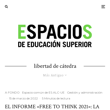
libertad de cátedra
Más Antiguo
A FONDO
Espacio común de ES ALC-UE
Gestión y administración
·
15 de marzo de 2022
·
5 Minutos de lectura
EL INFORME «FREE TO THINK 2021»: LA