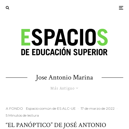
Jose Antonio Marina
Más Antiguo
A FONDO
Espacio común de ES ALC-UE
·
17 de marzo de 2022
·
5 Minutos de lectura
“EL PANÓPTICO” DE JOSÉ ANTONIO