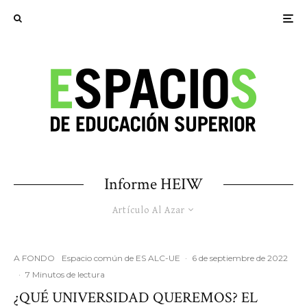
Informe HEIW
Artículo Al Azar
A FONDO
Espacio común de ES ALC-UE
·
6 de septiembre de 2022
·
7 Minutos de lectura
¿QUÉ UNIVERSIDAD QUEREMOS? EL