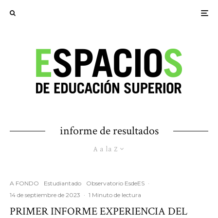
informe de resultados
A a la Z
A FONDO
Estudiantado
Observatorio EsdeES
·
14 de septiembre de 2023
·
1 Minuto de lectura
PRIMER INFORME EXPERIENCIA DEL