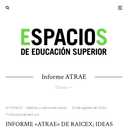
Informe ATRAE
Último
A FONDO
Gestión y administración
·
24 de agosto de 2022
·
7 Minutos de lectura
INFORME «ATRAE» DE RAICEX; IDEAS