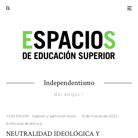
Independentismo
Más Antiguo
CON RIGOR
Gestión y administración
·
15 de marzo de 2022
·
6 Minutos de lectura
NEUTRALIDAD IDEOLÓGICA Y