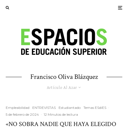
Francisco Oliva Blázquez
Artículo Al Azar
Empleabilidad
ENTREVISTAS
Estudiantado
Temas ESdiES
·
5 de febrero de 2024
·
12 Minutos de lectura
«NO SOBRA NADIE QUE HAYA ELEGIDO