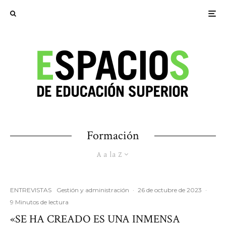
Formación
A a la Z
ENTREVISTAS
Gestión y administración
·
26 de octubre de 2023
·
9 Minutos de lectura
«SE HA CREADO ES UNA INMENSA