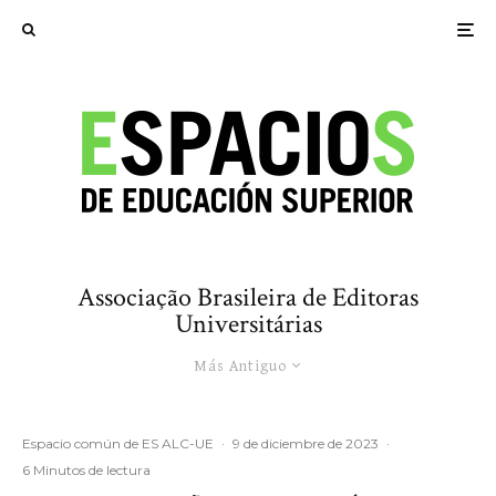
Associação Brasileira de Editoras
Universitárias
Más Antiguo
Espacio común de ES ALC-UE
·
9 de diciembre de 2023
·
6 Minutos de lectura