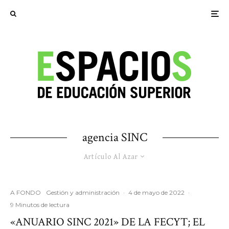
agencia SINC
Artículo Al Azar
A FONDO
Gestión y administración
·
4 de mayo de 2022
·
9 Minutos de lectura
«ANUARIO SINC 2021» DE LA FECYT; EL