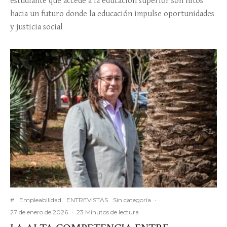
estudiante que accede a la educación superior son hitos
hacia un futuro donde la educación impulse oportunidades
y justicia social
#
Empleabilidad
ENTREVISTAS
Sin categoría
·
27 de enero de 2026
·
23 Minutos de lectura