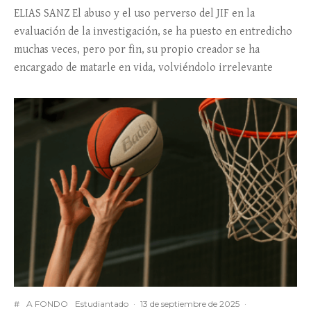
ELIAS SANZ El abuso y el uso perverso del JIF en la
evaluación de la investigación, se ha puesto en entredicho
muchas veces, pero por fin, su propio creador se ha
encargado de matarle en vida, volviéndolo irrelevante
#
A FONDO
Estudiantado
·
13 de septiembre de 2025
·