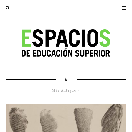
#
Más Antiguo