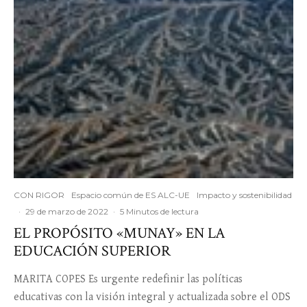
CON RIGOR
Espacio común de ES ALC-UE
Impacto y sostenibilidad
·
29 de marzo de 2022
·
5 Minutos de lectura
EL PROPÓSITO «MUNAY» EN LA
EDUCACIÓN SUPERIOR
MARITA COPES Es urgente redefinir las políticas
educativas con la visión integral y actualizada sobre el ODS